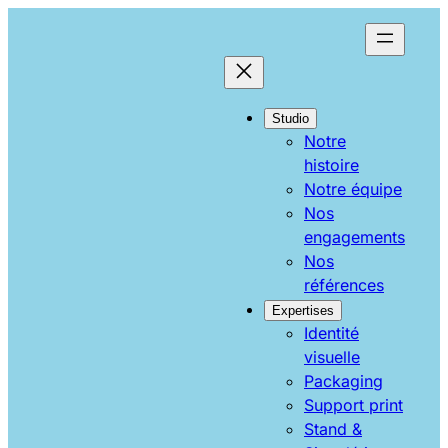
Aller
au
contenu
Studio
Notre
histoire
Notre équipe
Nos
engagements
Nos
références
Expertises
Identité
visuelle
Packaging
Support print
Stand &