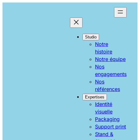
Aller
au
contenu
Studio
Notre
histoire
Notre équipe
Nos
engagements
Nos
références
Expertises
Identité
visuelle
Packaging
Support print
Stand &