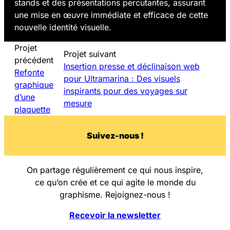
stands et des présentations percutantes, assurant
une mise en œuvre immédiate et efficace de cette
nouvelle identité visuelle.
Projet
Projet suivant
précédent
Insertion presse et déclinaison web
Refonte
pour Ultramarina : Des visuels
graphique
inspirants pour des voyages sur
d’une
mesure
plaquette
Su
i
vez-nous !
On partage régulièrement ce qui nous inspire,
ce qu’on crée et ce qui agite le monde du
graphisme. Rejoignez-nous !
Recevoir la newsletter