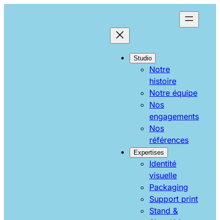
Aller
au
contenu
Studio
Notre
histoire
Notre équipe
Nos
engagements
Nos
références
Expertises
Identité
visuelle
Packaging
Support print
Stand &