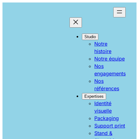
Aller
au
contenu
Studio
Notre
histoire
Notre équipe
Nos
engagements
Nos
références
Expertises
Identité
visuelle
Packaging
Support print
Stand &