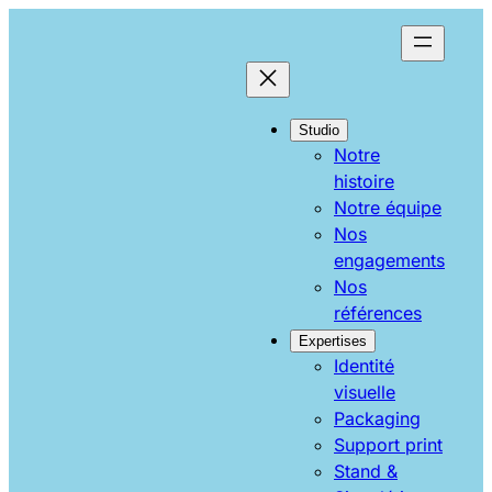
Aller
au
contenu
Studio
Notre
histoire
Notre équipe
Nos
engagements
Nos
références
Expertises
Identité
visuelle
Packaging
Support print
Stand &