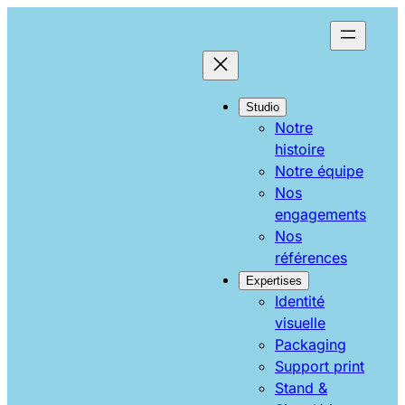
Aller
au
contenu
Studio
Notre
histoire
Notre équipe
Nos
engagements
Nos
références
Expertises
Identité
visuelle
Packaging
Support print
Stand &