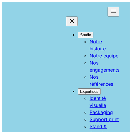
Aller
au
contenu
Studio
Notre
histoire
Notre équipe
Nos
engagements
Nos
références
Expertises
Identité
visuelle
Packaging
Support print
Stand &